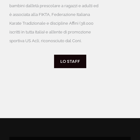
bambini dall’età prescolare a ragazzi e adulti ed
è associata alla FIKTA, Federazione Italiana
Karate Tradizionale e discipline Affini (38.000
iscritti in tutta Italia) e all’ente di promozione
sportiva US Acli, riconosciuto dal Coni.
LO STAFF