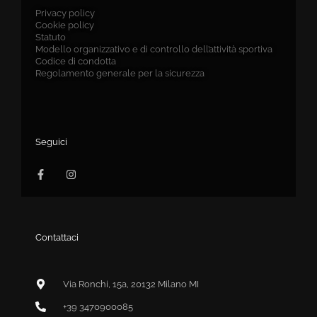
Privacy policy
Cookie policy
Statuto
Modello organizzativo e di controllo dell’attività sportiva
Codice di condotta
Regolamento generale per la sicurezza
Seguici
F
I
a
n
c
s
e
t
b
a
o
g
o
r
k
a
-
m
Contattaci
f
Via Ronchi, 15a, 20132 Milano MI
+39 3470900085