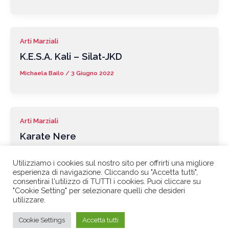
Arti Marziali
K.E.S.A. Kali – Silat-JKD
Michaela Bailo
/
3 Giugno 2022
Arti Marziali
Karate Nere
Michaela Bailo
/
3 Giugno 2022
Utilizziamo i cookies sul nostro sito per offrirti una migliore
esperienza di navigazione. Cliccando su "Accetta tutti",
consentirai l'utilizzo di TUTTI i cookies. Puoi cliccare su
"Cookie Setting" per selezionare quelli che desideri
utilizzare.
Cookie Settings
Accetta tutti
© 2025 Copyright - Ganbaru Karate Shotokan Milano - A.S.D. - C.F.